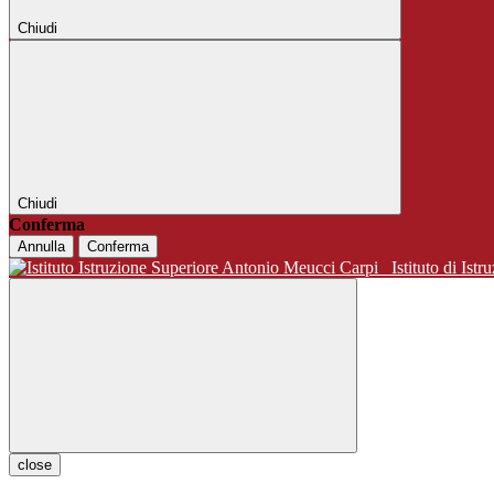
Chiudi
Chiudi
Conferma
Annulla
Conferma
Istituto di 
close