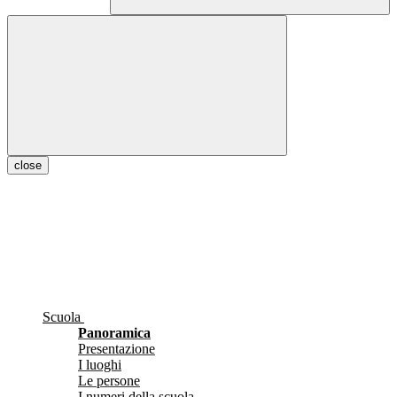
close
Scuola
Panoramica
Presentazione
I luoghi
Le persone
I numeri della scuola