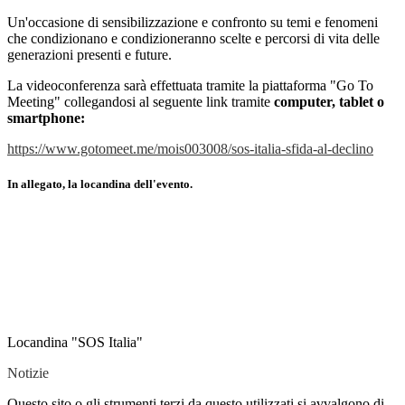
Un'occasione di sensibilizzazione e confronto su temi e fenomeni
che condizionano e condizioneranno scelte e percorsi di vita delle
generazioni presenti e future.
La videoconferenza sarà effettuata tramite la piattaforma "Go To
Meeting" collegandosi al seguente link tramite
computer, tablet o
smartphone:
https://www.gotomeet.me/mois003008/sos-italia-sfida-al-declino
In allegato, la locandina dell'evento.
Locandina "SOS Italia"
Notizie
Questo sito o gli strumenti terzi da questo utilizzati si avvalgono di