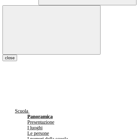
close
Scuola
Panoramica
Presentazione
I luoghi
Le persone
I numeri della scuola