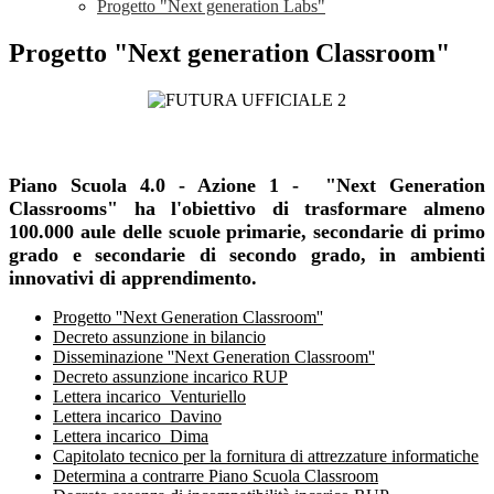
Progetto "Next generation Labs"
Progetto "Next generation Classroom"
Piano Scuola 4.0 - Azione 1 -
"Next Generation
Classrooms" ha l'obiettivo di trasformare almeno
100.000 aule delle scuole primarie, secondarie di primo
grado e secondarie di secondo grado, in ambienti
innovativi di apprendimento.
Progetto ''Next Generation Classroom''
Decreto assunzione in bilancio
Disseminazione ''Next Generation Classroom''
Decreto assunzione incarico RUP
Lettera incarico_Venturiello
Lettera incarico_Davino
Lettera incarico_Dima
Capitolato tecnico per la fornitura di attrezzature informatiche
Determina a contrarre Piano Scuola Classroom