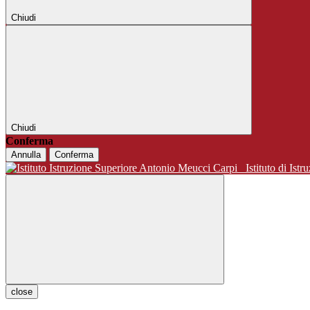
Chiudi
Chiudi
Conferma
Annulla
Conferma
Istituto di 
close