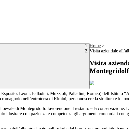
Home
>
Visita aziendale all’a
Visita aziend
Montegridol
Esposito, Leoni, Palladini, Muzzioli, Palladini, Romeo) dell’Istituto “
 romagnolo nell’entroterra di Rimini, per conoscere la struttura e le mod
edioevale di Montegridolfo favorendone il restauro e la conservazione. La 
aputo illustrare con pazienza e competenza gli argomenti concordati con 
storante dell’albergo situato nell’osteria del borgo, nel pomeriggio hanno