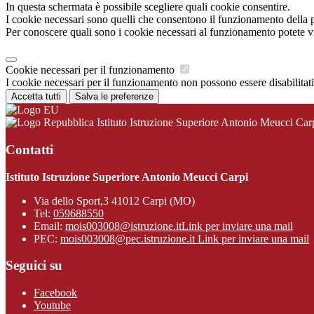
In questa schermata è possibile scegliere quali cookie consentire.
I cookie necessari sono quelli che consentono il funzionamento della pi
Per conoscere quali sono i cookie necessari al funzionamento potete v
Cookie necessari per il funzionamento
I cookie necessari per il funzionamento non possono essere disabilitati.
Accetta tutti
Salva le preferenze
Istituto Istruzione Superiore Antonio Meucci Car
Contatti
Istituto Istruzione Superiore Antonio Meucci Carpi
Via dello Sport,3 41012 Carpi (MO)
Tel:
059688550
Email:
mois003008@istruzione.it
Link per inviare una mail
PEC:
mois003008@pec.istruzione.it
Link per inviare una mail
Seguici su
Facebook
Youtube