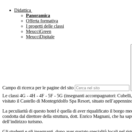
Didattica
Panoramica
Offerta formativa
I progetti delle classi
MeucciGreen
MeucciDigitale
Campo di ricerca per le pagine del sito
Le classi 4G - 4H - 4F - 5F - 5G (insegnanti accompagnatori: Cubelli, 
visitato il Castello di Montegridolfo Spa Resort, situato nell’appennino
La peculiarità di questo hotel è quella di aver riqualificato il borgo m
condotta dal direttore della struttura, dott. Enrico Magnani, che ha s
dell’indirizzo turismo.
Gli studenti e gli insegnanti, dopo aver gustato specialità locali nel ri