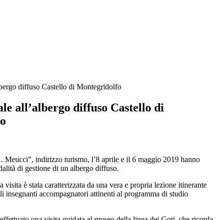
lbergo diffuso Castello di Montegridolfo
ale all’albergo diffuso Castello di
fo
A. Meucci”, indirizzo turismo, l’8 aprile e il 6 maggio 2019 hanno
alità di gestione di un albergo diffuso.
visita è stata caratterizzata da una vera e propria lezione itinerante
gli insegnanti accompagnatori attinenti al programma di studio
 effettuato una visita guidata al museo della linea dei Goti, che ricorda