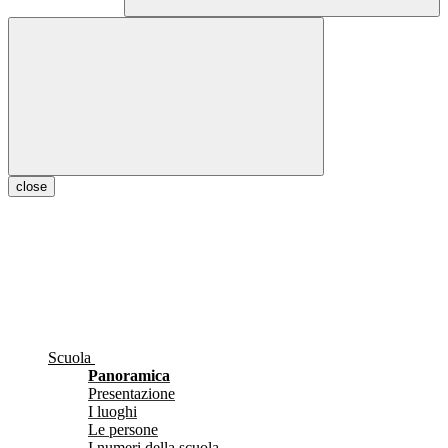
close
Scuola
Panoramica
Presentazione
I luoghi
Le persone
I numeri della scuola