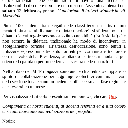
europarlamentari nelle commissioni di lavoro alla ricerca di
risoluzioni da discutere e votare nel corso dell’assemblea plenaria di
sabato 12
febbraio,
presso l’
Auditorium Rita-Levi Montalcini di
Mirandola
.
Più di 100 studenti, tra delegati delle classi terze e chairs (i loro
mentori più anziani di quarta e quinta superiore), si sfideranno in un
dibattito le cui regole servono a sviluppare abilità (“soft skills”) che
non sempre la didattica tradizionale ha modo di incentivare: in
abbigliamento formale, all’altezza dell’occasione, sono tenuti a
utilizzare espressioni altrettanto formali per comunicare tra loro e
con il tavolo della Presidenza, adottando particolari modalità per
ottenere la parola o per procedere alla stesura delle risoluzioni.
Nell’ambito del MEP i ragazzi sono anche chiamati a sviluppare lo
spirito di collaborazione per raggiungere obiettivi comuni. I lavori
della sessione locale sono propedeutici all’accesso alla fase regionale
che avverrà tra un mese.
Per visualizzare l'articolo presente su Temponews, cliccare
Qui
.
Complimenti ai nostri studenti, ai docenti referenti ed a tutti coloro
che contribuiscono alla realizzazione del progetto.
Notizie