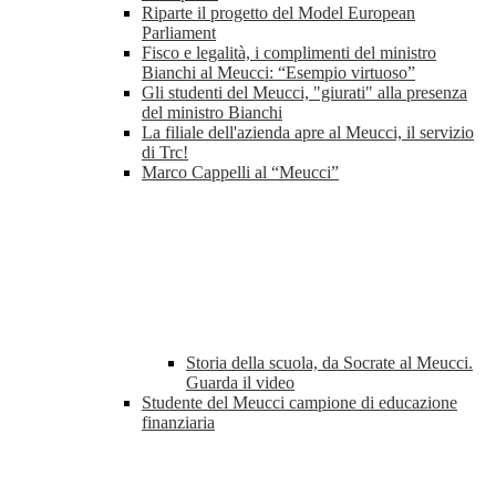
Riparte il progetto del Model European
Parliament
Fisco e legalità, i complimenti del ministro
Bianchi al Meucci: “Esempio virtuoso”
Gli studenti del Meucci, "giurati" alla presenza
del ministro Bianchi
La filiale dell'azienda apre al Meucci, il servizio
di Trc!
Marco Cappelli al “Meucci”
Storia della scuola, da Socrate al Meucci.
Guarda il video
Studente del Meucci campione di educazione
finanziaria