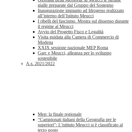
gialle preparate dal Gruppo del Sostegno
Inaugurazione impianto ad Idrogeno realizzato
all’interno dell’Istituto Meucci
I ribelli del fascismo. Mostra sul dissenso durante
il regime al Meucci
Avvio del Progetto Fisco e Legalità
Visita guidata alla Camera di Commercio di
Modena
XXIX sessione nazionale MEP Roma
Garc e Meucci, alleanza per lo sviluppo
sostenibile
A.s. 2021/2022
Mep: la finale regionale
“Campionati italiani della Geografia per le
superiori": L'istituto Meucci si è classificato al
terzo posto