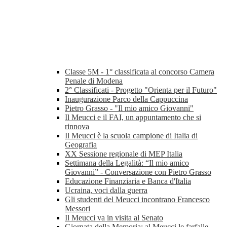
Classe 5M - 1° classificata al concorso Camera
Penale di Modena
2° Classificati - Progetto "Orienta per il Futuro"
Inaugurazione Parco della Cappuccina
Pietro Grasso - "Il mio amico Giovanni"
Il Meucci e il FAI, un appuntamento che si
rinnova
Il Meucci è la scuola campione di Italia di
Geografia
XX Sessione regionale di MEP Italia
Settimana della Legalità: “Il mio amico
Giovanni” - Conversazione con Pietro Grasso
Educazione Finanziaria e Banca d'Italia
Ucraina, voci dalla guerra
Gli studenti del Meucci incontrano Francesco
Messori
Il Meucci va in visita al Senato
Giornata della Memoria: al Meucci le farfalle