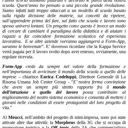
l’anno scorso abbiamo pitturato e decorato le pareti della nostra
scuola. Quest’anno ho pensato a una piccola grande rivoluzione.
Siamo infatti tutti troppo attaccati a un modello di scuola basato
sulla rigida divisione delle materie, sui concetti da ripetere,
sull’apprendere prima del fare, sul fatto che scuola e lavoro sono
spesso universi lontani. Un progetto come questo è invece un modo
di cercare di cambiare il paradigma della didattica e di aiutare i
ragazzi a far coincidere formazione scolastica ed esperienza
lavorativa. E se altre aziende vorranno aggiungersi a Form-App,
saranno le benvenute
”. E’ doveroso ricordare che la Kappa Service
verrà pagata per il lavoro svolto dopo aver emesso, ovviamente, una
regolare ricevuta.
Form-App
crede da sempre nel valore della formazione e
nell’importanza di avvicinare il mondo della scuola a quello delle
imprese
– chiarisce
Enrica
Codeluppi
, Direttore Generale di La
Risorsa Umana Job Center Group - "
E’ nostra ferma convinzione
che avere un sempre più stretto rapporto fra il
mondo
dell’istruzione e quello del lavoro
possa contribuire al
miglioramento del nostro sistema economico e consenta di mettere i
giovani nelle condizioni di essere protagonisti del loro progetto di
vita."
Al
Meucci
, nell’ambito del progetto di mini-impresa, sono poi state
attivate altre due attività: la
Morpheus
della 3G che si occupa di
promozione turistica e la
Off topic
della 3A che commercializza