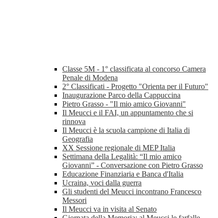
Classe 5M - 1° classificata al concorso Camera
Penale di Modena
2° Classificati - Progetto "Orienta per il Futuro"
Inaugurazione Parco della Cappuccina
Pietro Grasso - "Il mio amico Giovanni"
Il Meucci e il FAI, un appuntamento che si
rinnova
Il Meucci è la scuola campione di Italia di
Geografia
XX Sessione regionale di MEP Italia
Settimana della Legalità: “Il mio amico
Giovanni” - Conversazione con Pietro Grasso
Educazione Finanziaria e Banca d'Italia
Ucraina, voci dalla guerra
Gli studenti del Meucci incontrano Francesco
Messori
Il Meucci va in visita al Senato
Giornata della Memoria: al Meucci le farfalle