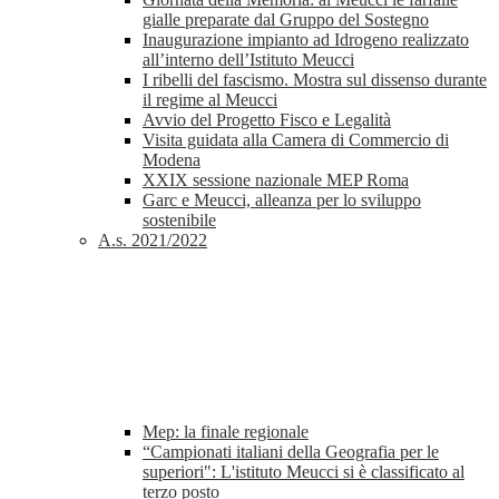
gialle preparate dal Gruppo del Sostegno
Inaugurazione impianto ad Idrogeno realizzato
all’interno dell’Istituto Meucci
I ribelli del fascismo. Mostra sul dissenso durante
il regime al Meucci
Avvio del Progetto Fisco e Legalità
Visita guidata alla Camera di Commercio di
Modena
XXIX sessione nazionale MEP Roma
Garc e Meucci, alleanza per lo sviluppo
sostenibile
A.s. 2021/2022
Mep: la finale regionale
“Campionati italiani della Geografia per le
superiori": L'istituto Meucci si è classificato al
terzo posto