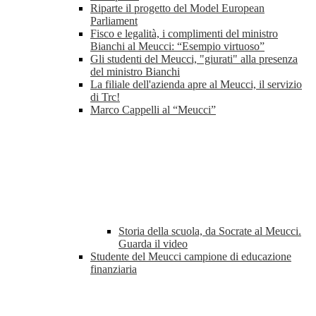
Riparte il progetto del Model European
Parliament
Fisco e legalità, i complimenti del ministro
Bianchi al Meucci: “Esempio virtuoso”
Gli studenti del Meucci, "giurati" alla presenza
del ministro Bianchi
La filiale dell'azienda apre al Meucci, il servizio
di Trc!
Marco Cappelli al “Meucci”
Storia della scuola, da Socrate al Meucci.
Guarda il video
Studente del Meucci campione di educazione
finanziaria