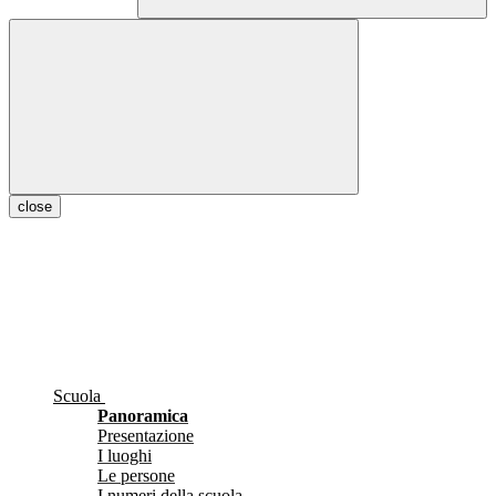
close
Scuola
Panoramica
Presentazione
I luoghi
Le persone
I numeri della scuola