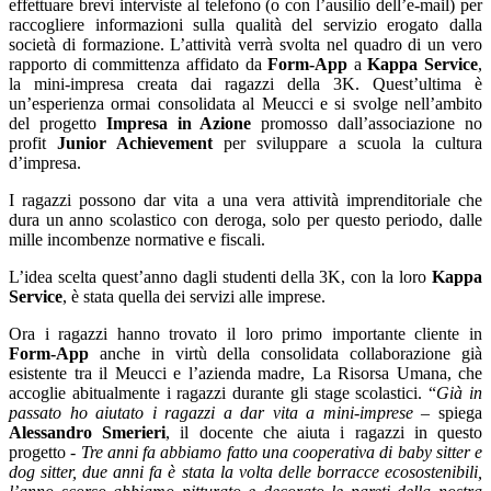
effettuare brevi interviste al telefono (o con l’ausilio dell’e-mail) per
raccogliere informazioni sulla qualità del servizio erogato dalla
società di formazione. L’attività verrà svolta nel quadro di un vero
rapporto di committenza affidato da
Form-App
a
Kappa Service
,
la mini-impresa creata dai ragazzi della 3K. Quest’ultima è
un’esperienza ormai consolidata al Meucci e si svolge nell’ambito
del progetto
Impresa in Azione
promosso dall’associazione no
profit
Junior Achievement
per sviluppare a scuola la cultura
d’impresa.
I ragazzi possono dar vita a una vera attività imprenditoriale che
dura un anno scolastico con deroga, solo per questo periodo, dalle
mille incombenze normative e fiscali.
L’idea scelta quest’anno dagli studenti della 3K, con la loro
Kappa
Service
, è stata quella dei servizi alle imprese.
Ora i ragazzi hanno trovato il loro primo importante cliente in
Form-App
anche in virtù della consolidata collaborazione già
esistente tra il Meucci e l’azienda madre, La Risorsa Umana, che
accoglie abitualmente i ragazzi durante gli stage scolastici. “
Già in
passato ho aiutato i ragazzi a dar vita a mini-imprese
– spiega
Alessandro Smerieri
, il docente che aiuta i ragazzi in questo
progetto -
Tre anni fa abbiamo fatto una cooperativa di baby sitter e
dog sitter, due anni fa è stata la volta delle borracce ecosostenibili,