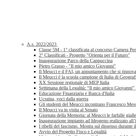
A.s. 2022/2023
Classe 5M - 1° classificata al concorso Camera P
2° Classificati - Progetto "Orienta per il Futuro"
Inaugurazione Parco della Cappuccina
Pietro Grasso - "Il mio amico Giovanni"
Il Meucci e il FAI, un appuntamento che si rinnov
Il Meucci è la scuola campione di Italia di Geograf
XX Sessione regionale di MEP Italia
Settimana della Legalità: “Il mio amico Giovanni”
Educazione Finanziaria e Banca d'Italia
Ucraina, voci dalla guerra
Gli studenti del Meucci incontrano Francesco Mes
Il Meucci va in visita al Senato
Giornata della Memoria: al Meucci le farfalle gial
Inaugurazione impianto ad Idrogeno realizzato all’i
I ribelli del fascismo. Mostra sul dissenso durante 
Avvio del Progetto Fisco e Legalità