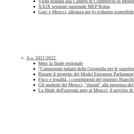
Visita guidata alla Camera di Commercio di Mode
XXIX sessione nazionale MEP Roma
Garc e Meucci, alleanza per lo sviluppo sostenibile
A.s. 2021/2022
Mep: la finale regionale
“Campionati italiani della Geografia per le superiori
Riparte il progetto del Model European Parliament
Fisco e legalità, i complimenti del ministro Bianc
Gli studenti del Meucci, "giurati" alla presenza de
La filiale dell'azienda apre al Meucci, il servizio di