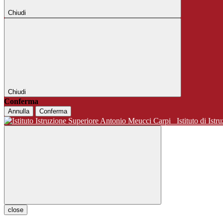
Chiudi
Chiudi
Conferma
Annulla
Conferma
Istituto di 
close