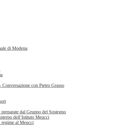
enale di Modena
a
ia
 - Conversazione con Pietro Grasso
sori
le preparate dal Gruppo del Sostegno
nterno dell’Istituto Meucci
il regime al Meucci