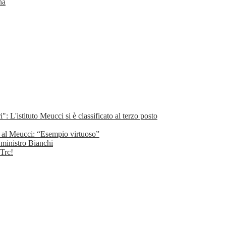
na
": L'istituto Meucci si è classificato al terzo posto
hi al Meucci: “Esempio virtuoso”
l ministro Bianchi
 Trc!