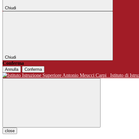
Chiudi
Chiudi
Conferma
Annulla
Conferma
Istituto di 
close