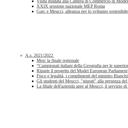
Visita guidata alla Camera di Commercio di Mode
XXIX sessione nazionale MEP Roma
Garc e Meucci, alleanza per lo sviluppo sostenibile
A.s. 2021/2022
Mep: la finale regionale
“Campionati italiani della Geografia per le superiori
Riparte il progetto del Model European Parliament
Fisco e legalità, i complimenti del ministro Bianc
Gli studenti del Meucci, "giurati" alla presenza de
La filiale dell'azienda apre al Meucci, il servizio di