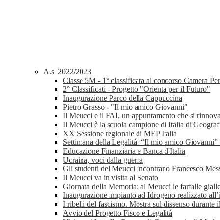
A.s. 2022/2023
Classe 5M - 1° classificata al concorso Camera P
2° Classificati - Progetto "Orienta per il Futuro"
Inaugurazione Parco della Cappuccina
Pietro Grasso - "Il mio amico Giovanni"
Il Meucci e il FAI, un appuntamento che si rinnov
Il Meucci è la scuola campione di Italia di Geograf
XX Sessione regionale di MEP Italia
Settimana della Legalità: “Il mio amico Giovanni”
Educazione Finanziaria e Banca d'Italia
Ucraina, voci dalla guerra
Gli studenti del Meucci incontrano Francesco Mes
Il Meucci va in visita al Senato
Giornata della Memoria: al Meucci le farfalle gial
Inaugurazione impianto ad Idrogeno realizzato all’i
I ribelli del fascismo. Mostra sul dissenso durante 
Avvio del Progetto Fisco e Legalità