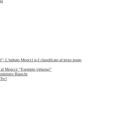
na
": L'istituto Meucci si è classificato al terzo posto
hi al Meucci: “Esempio virtuoso”
l ministro Bianchi
 Trc!