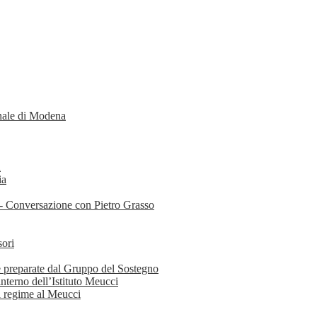
enale di Modena
a
ia
 - Conversazione con Pietro Grasso
sori
le preparate dal Gruppo del Sostegno
nterno dell’Istituto Meucci
il regime al Meucci