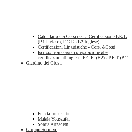
Calendario dei Corsi per la Certificazione P.E.T.
(B1 Inglese), F.C.E. (B2 Inglese)
Certificazioni Linguistiche - Corsi &Costi
Iscrizione ai corsi di preparazione alle
certificazioni di inglese: F.C.E. (B2) - P.E.T (B1)
Giardino dei Giusti
Felicia Impastato
Malala Youszafai
Sonita Alizadeth
Gruppo Sportivo