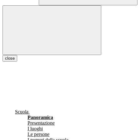
close
Scuola
Panoramica
Presentazione
I luoghi
Le persone
I numeri della scuola