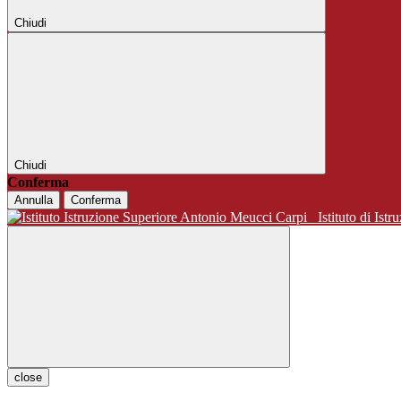
Chiudi
Chiudi
Conferma
Annulla
Conferma
Istituto di 
close