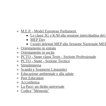
M.E.P. - Model European Parliament
Le classi 3G e K/M alla sessione intercittadina de
MEP Day
I nostri delegati MEP alla Sessione Nazionale ME
Orientamento in entrata
Orientamento in uscita
PCTO - Stage classi Terze - Sezione Professionale
PCTO - Stage - Sezione Tecnico
Simulimpresa
Scambi e Soggiorni Linguistici
Educazione ambientale e alla salute
Peer Education
Accoglienza
La Pace: un diritto universale
Codice "Memoria"