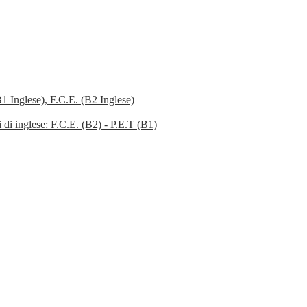
B1 Inglese), F.C.E. (B2 Inglese)
ni di inglese: F.C.E. (B2) - P.E.T (B1)