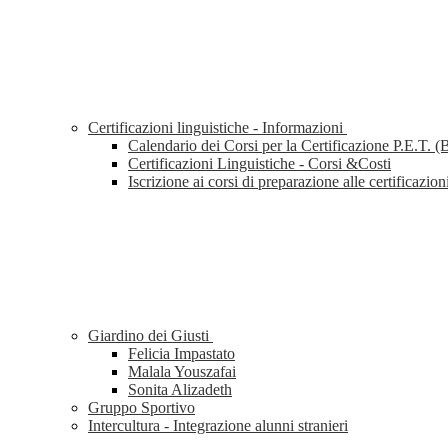
Certificazioni linguistiche - Informazioni
Calendario dei Corsi per la Certificazione P.E.T. (
Certificazioni Linguistiche - Corsi &Costi
Iscrizione ai corsi di preparazione alle certificazio
Giardino dei Giusti
Felicia Impastato
Malala Youszafai
Sonita Alizadeth
Gruppo Sportivo
Intercultura - Integrazione alunni stranieri