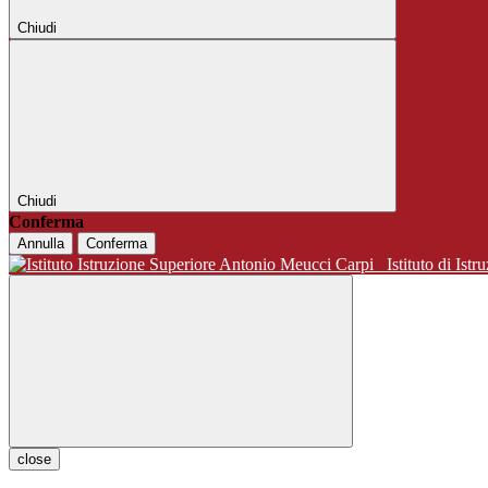
Chiudi
Chiudi
Conferma
Annulla
Conferma
Istituto di 
close