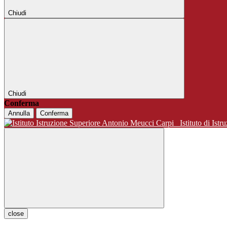
Chiudi
Chiudi
Conferma
Annulla
Conferma
Istituto di 
close