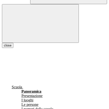
close
Scuola
Panoramica
Presentazione
I luoghi
Le persone
I numeri della scuola