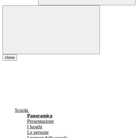
close
Scuola
Panoramica
Presentazione
I luoghi
Le persone
I numeri della scuola