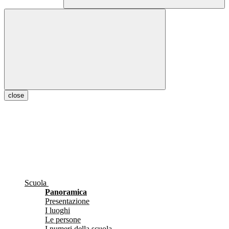
close
Scuola
Panoramica
Presentazione
I luoghi
Le persone
I numeri della scuola