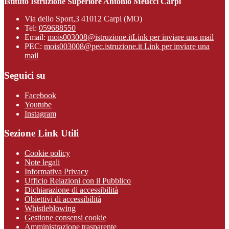
Istituto Istruzione Superiore Antonio Meucci Carpi
Via dello Sport,3 41012 Carpi (MO)
Tel:
059688550
Email:
mois003008@istruzione.it
Link per inviare una mail
PEC:
mois003008@pec.istruzione.it
Link per inviare una
mail
Seguici su
Facebook
Youtube
Instagram
Sezione Link Utili
Cookie policy
Note legali
Informativa Privacy
Ufficio Relazioni con il Pubblico
Dichiarazione di accessibilità
Obiettivi di accessibilità
Whistleblowing
Gestione consensi cookie
Amministrazione trasparente