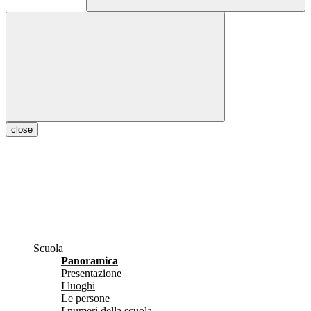
close
Scuola
Panoramica
Presentazione
I luoghi
Le persone
I numeri della scuola