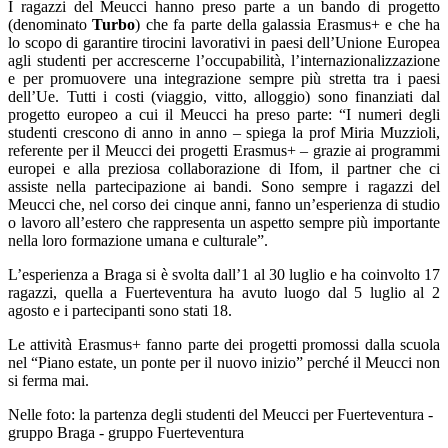
I ragazzi del Meucci hanno preso parte a un bando di progetto
(denominato
Turbo
) che fa parte della galassia Erasmus+ e che ha
lo scopo di garantire tirocini lavorativi in paesi dell’Unione Europea
agli studenti per accrescerne l’occupabilità, l’internazionalizzazione
e per promuovere una integrazione sempre più stretta tra i paesi
dell’Ue. Tutti i costi (viaggio, vitto, alloggio) sono finanziati dal
progetto europeo a cui il Meucci ha preso parte: “I numeri degli
studenti crescono di anno in anno – spiega la prof Miria Muzzioli,
referente per il Meucci dei progetti Erasmus+ – grazie ai programmi
europei e alla preziosa collaborazione di Ifom, il partner che ci
assiste nella partecipazione ai bandi. Sono sempre i ragazzi del
Meucci che, nel corso dei cinque anni, fanno un’esperienza di studio
o lavoro all’estero che rappresenta un aspetto sempre più importante
nella loro formazione umana e culturale”.
L’esperienza a Braga si è svolta dall’1 al 30 luglio e ha coinvolto 17
ragazzi, quella a Fuerteventura ha avuto luogo dal 5 luglio al 2
agosto e i partecipanti sono stati 18.
Le attività Erasmus+ fanno parte dei progetti promossi dalla scuola
nel “Piano estate, un ponte per il nuovo inizio” perché il Meucci non
si ferma mai.
Nelle foto: la partenza degli studenti del Meucci per Fuerteventura -
gruppo Braga - gruppo Fuerteventura