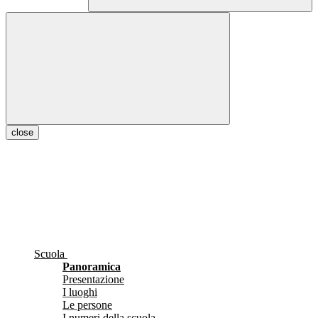
close
Scuola
Panoramica
Presentazione
I luoghi
Le persone
I numeri della scuola