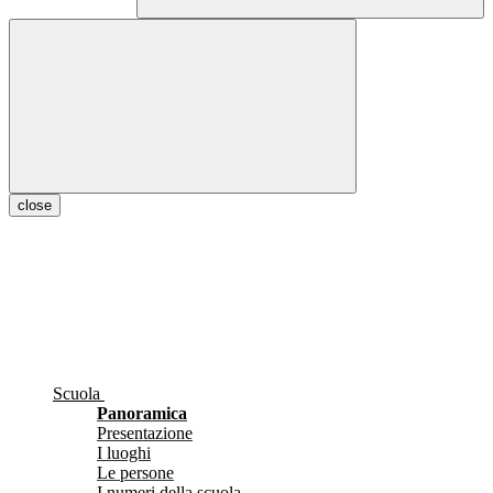
close
Scuola
Panoramica
Presentazione
I luoghi
Le persone
I numeri della scuola