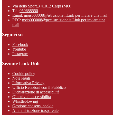
Via dello Sport,3 41012 Carpi (MO)
Tel:
059688550
Email:
mois003008@istruzione.it
Link per inviare una mail
PEC:
mois003008@pec.istruzione.it
Link per inviare una
mail
Seguici su
Facebook
Youtube
Instagram
Sezione Link Utili
Cookie policy
Note legali
Informativa Privacy
Ufficio Relazioni con il Pubblico
Dichiarazione di accessibilità
Obiettivi di accessibilità
Whistleblowing
Gestione consensi cookie
Amministrazione trasparente