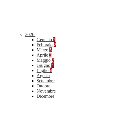
2026
Gennaio
2
Febbraio
2
Marzo
5
Aprile
3
Maggio
7
Giugno
4
Luglio
4
Agosto
Settembre
Ottobre
Novembre
Dicembre