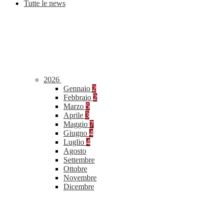
Tutte le news
2026
Gennaio
2
Febbraio
2
Marzo
5
Aprile
3
Maggio
7
Giugno
4
Luglio
4
Agosto
Settembre
Ottobre
Novembre
Dicembre