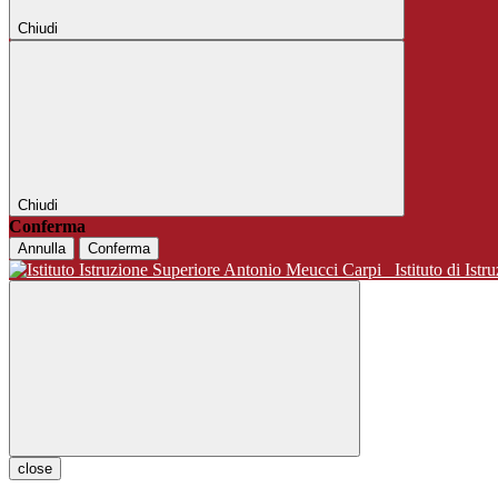
Chiudi
Chiudi
Conferma
Annulla
Conferma
Istituto di 
close