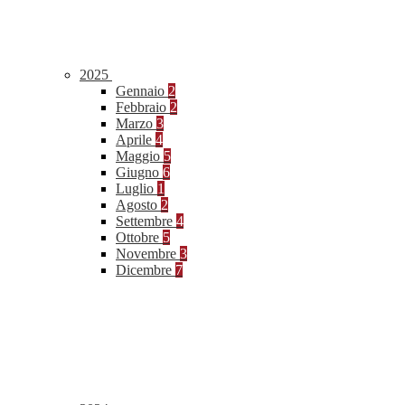
2025
Gennaio
2
Febbraio
2
Marzo
3
Aprile
4
Maggio
5
Giugno
6
Luglio
1
Agosto
2
Settembre
4
Ottobre
5
Novembre
3
Dicembre
7