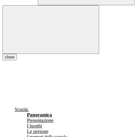
close
Scuola
Panoramica
Presentazione
I luoghi
Le persone
I numeri della scuola