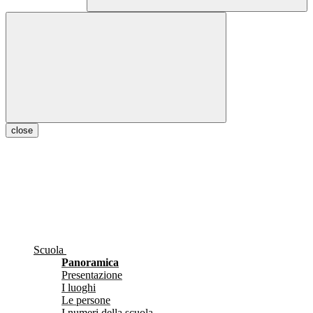
close
Scuola
Panoramica
Presentazione
I luoghi
Le persone
I numeri della scuola