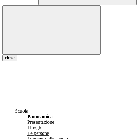
close
Scuola
Panoramica
Presentazione
I luoghi
Le persone
I numeri della scuola