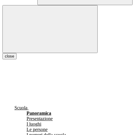
close
Scuola
Panoramica
Presentazione
I luoghi
Le persone
I numeri della scuola