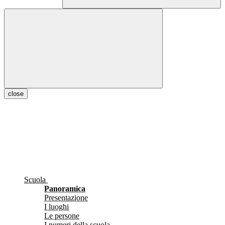
close
Scuola
Panoramica
Presentazione
I luoghi
Le persone
I numeri della scuola