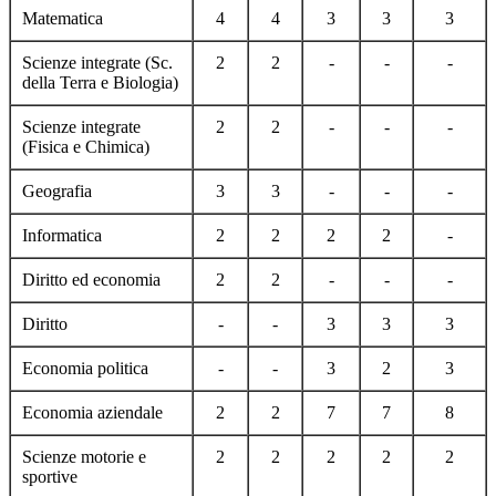
Matematica
4
4
3
3
3
Scienze integrate (Sc.
2
2
-
-
-
della Terra e Biologia)
Scienze integrate
2
2
-
-
-
(Fisica e Chimica)
Geografia
3
3
-
-
-
Informatica
2
2
2
2
-
Diritto ed economia
2
2
-
-
-
Diritto
-
-
3
3
3
Economia politica
-
-
3
2
3
Economia aziendale
2
2
7
7
8
Scienze motorie e
2
2
2
2
2
sportive