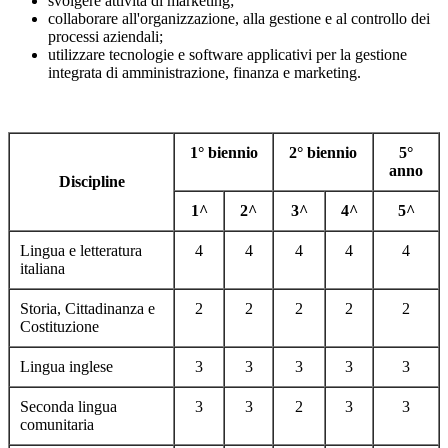
svolgere attività di marketing;
collaborare all'organizzazione, alla gestione e al controllo dei
processi aziendali;
utilizzare tecnologie e software applicativi per la gestione
integrata di amministrazione, finanza e marketing.
1° biennio
2° biennio
5°
anno
Discipline
1^
2^
3^
4^
5^
Lingua e letteratura
4
4
4
4
4
italiana
Storia, Cittadinanza e
2
2
2
2
2
Costituzione
Lingua inglese
3
3
3
3
3
Seconda lingua
3
3
2
3
3
comunitaria