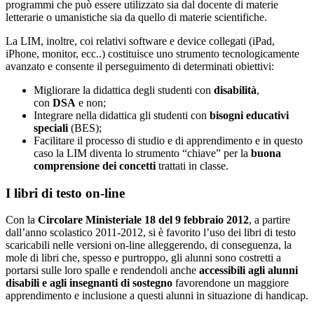
programmi che può essere utilizzato sia dal docente di materie
letterarie o umanistiche sia da quello di materie scientifiche.
La LIM, inoltre, coi relativi software e device collegati (iPad,
iPhone, monitor, ecc..) costituisce uno strumento tecnologicamente
avanzato e consente il perseguimento di determinati obiettivi:
Migliorare la didattica degli studenti con
disabilità
,
con
DSA
e non;
Integrare nella didattica gli studenti con
bisogni educativi
speciali
(BES);
Facilitare il processo di studio e di apprendimento e in questo
caso la LIM diventa lo strumento “chiave” per la
buona
comprensione dei concetti
trattati in classe.
I libri di testo on-line
Con la
Circolare Ministeriale 18 del 9 febbraio 2012
, a partire
dall’anno scolastico 2011-2012, si è favorito l’uso dei libri di testo
scaricabili nelle versioni on-line alleggerendo, di conseguenza, la
mole di libri che, spesso e purtroppo, gli alunni sono costretti a
portarsi sulle loro spalle e rendendoli anche
accessibili agli alunni
disabili e agli insegnanti di sostegno
favorendone un maggiore
apprendimento e inclusione a questi alunni in situazione di handicap.