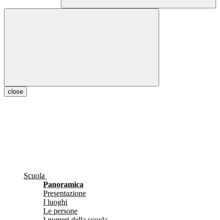
close
Scuola
Panoramica
Presentazione
I luoghi
Le persone
I numeri della scuola