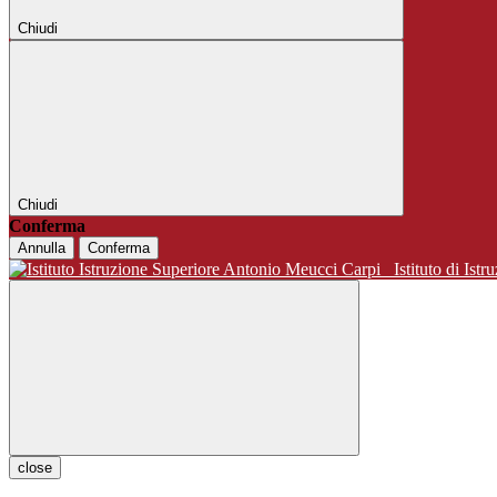
Chiudi
Chiudi
Conferma
Annulla
Conferma
Istituto di 
close