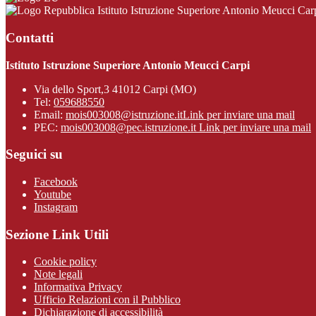
Istituto Istruzione Superiore Antonio Meucci Car
Contatti
Istituto Istruzione Superiore Antonio Meucci Carpi
Via dello Sport,3 41012 Carpi (MO)
Tel:
059688550
Email:
mois003008@istruzione.it
Link per inviare una mail
PEC:
mois003008@pec.istruzione.it
Link per inviare una mail
Seguici su
Facebook
Youtube
Instagram
Sezione Link Utili
Cookie policy
Note legali
Informativa Privacy
Ufficio Relazioni con il Pubblico
Dichiarazione di accessibilità