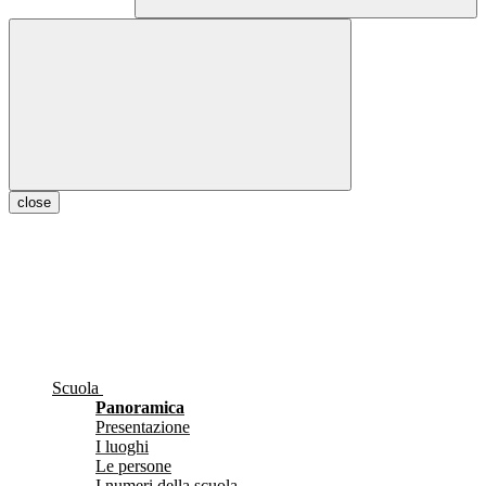
close
Scuola
Panoramica
Presentazione
I luoghi
Le persone
I numeri della scuola