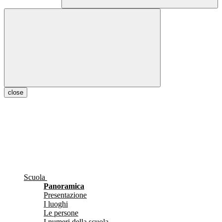
close
Scuola
Panoramica
Presentazione
I luoghi
Le persone
I numeri della scuola