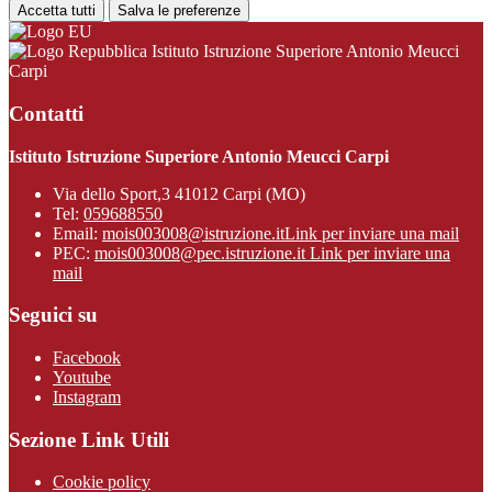
Accetta tutti
Salva le preferenze
Istituto Istruzione Superiore Antonio Meucci
Carpi
Contatti
Istituto Istruzione Superiore Antonio Meucci Carpi
Via dello Sport,3 41012 Carpi (MO)
Tel:
059688550
Email:
mois003008@istruzione.it
Link per inviare una mail
PEC:
mois003008@pec.istruzione.it
Link per inviare una
mail
Seguici su
Facebook
Youtube
Instagram
Sezione Link Utili
Cookie policy