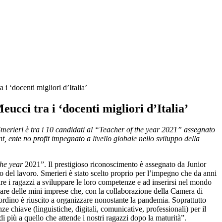
 i ‘docenti migliori d’Italia’
eucci tra i ‘docenti migliori d’Italia’
Smerieri è tra i 10 candidati al “Teacher of the year 2021” assegnato
, ente no profit impegnato a livello globale nello sviluppo della
the year
2021”. Il prestigioso riconoscimento è assegnato da Junior
 del lavoro. Smerieri è stato scelto proprio per l’impegno che da anni
tare i ragazzi a sviluppare le loro competenze e ad inserirsi nel mondo
eare delle mini imprese che, con la collaborazione della Camera di
rdino è riuscito a organizzare nonostante la pandemia. Soprattutto
 chiave (linguistiche, digitali, comunicative, professionali) per il
più a quello che attende i nostri ragazzi dopo la maturità”.