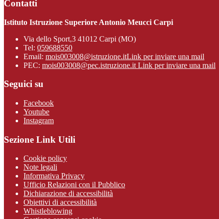
Contatti
Istituto Istruzione Superiore Antonio Meucci Carpi
Via dello Sport,3 41012 Carpi (MO)
Tel:
059688550
Email:
mois003008@istruzione.it
Link per inviare una mail
PEC:
mois003008@pec.istruzione.it
Link per inviare una mail
Seguici su
Facebook
Youtube
Instagram
Sezione Link Utili
Cookie policy
Note legali
Informativa Privacy
Ufficio Relazioni con il Pubblico
Dichiarazione di accessibilità
Obiettivi di accessibilità
Whistleblowing