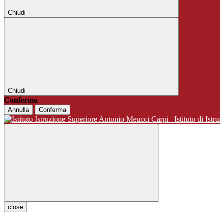
Chiudi
Chiudi
Conferma
Annulla
Conferma
Istituto di 
close