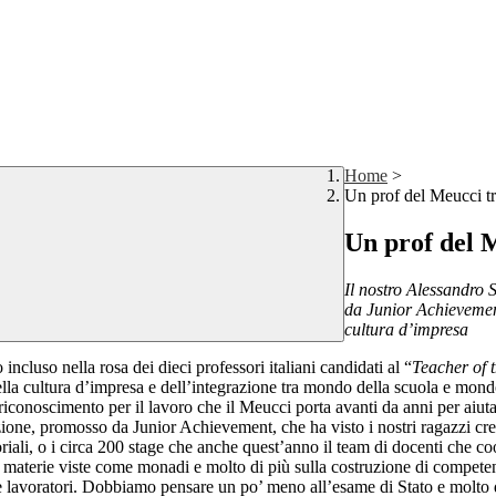
Home
>
Un prof del Meucci tra
Un prof del M
Il nostro Alessandro 
da Junior Achievement
cultura d’impresa
incluso nella rosa dei dieci professori italiani candidati al “
Teacher of 
la cultura d’impresa e dell’integrazione tra mondo della scuola e mondo
il riconoscimento per il lavoro che il Meucci porta avanti da anni per aiu
 azione, promosso da Junior Achievement, che ha visto i nostri ragazzi cr
li, o i circa 200 stage che anche quest’anno il team di docenti che coo
materie viste come monadi e molto di più sulla costruzione di competenze
 lavoratori. Dobbiamo pensare un po’ meno all’esame di Stato e molto di 