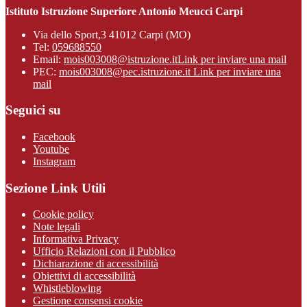
Istituto Istruzione Superiore Antonio Meucci Carpi
Via dello Sport,3 41012 Carpi (MO)
Tel:
059688550
Email:
mois003008@istruzione.it
Link per inviare una mail
PEC:
mois003008@pec.istruzione.it
Link per inviare una
mail
Seguici su
Facebook
Youtube
Instagram
Sezione Link Utili
Cookie policy
Note legali
Informativa Privacy
Ufficio Relazioni con il Pubblico
Dichiarazione di accessibilità
Obiettivi di accessibilità
Whistleblowing
Gestione consensi cookie