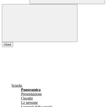
close
Scuola
Panoramica
Presentazione
I luoghi
Le persone
I numeri della scuola