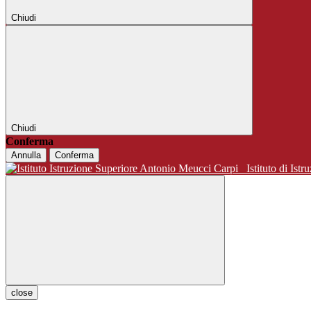
Chiudi
Chiudi
Conferma
Annulla
Conferma
Istituto di 
close