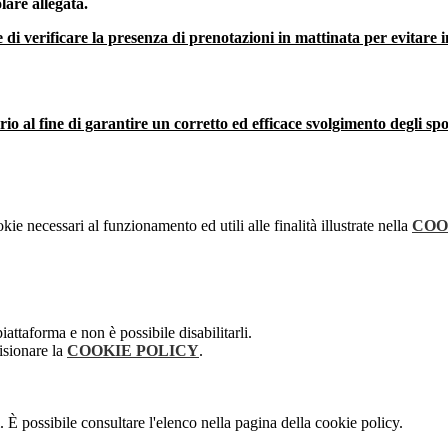
lare allegata.
 e di verificare la presenza di prenotazioni in mattinata per evitare 
o al fine di garantire un corretto ed efficace svolgimento degli spor
kie necessari al funzionamento ed utili alle finalità illustrate nella
COO
attaforma e non è possibile disabilitarli.
isionare la
COOKIE POLICY
.
 È possibile consultare l'elenco nella pagina della cookie policy.