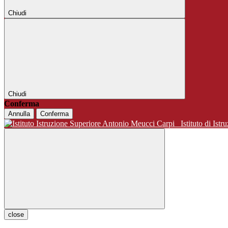
Chiudi
Chiudi
Conferma
Annulla
Conferma
Istituto di 
close