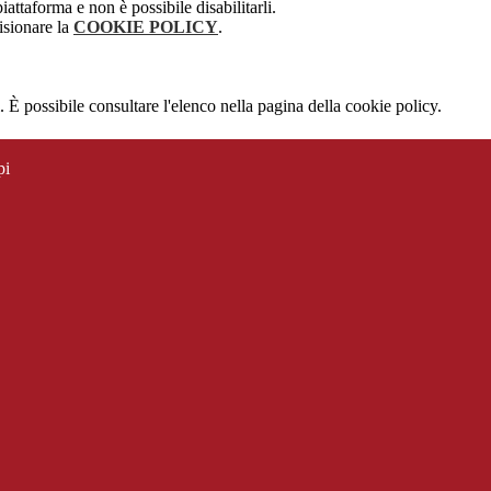
attaforma e non è possibile disabilitarli.
isionare la
COOKIE POLICY
.
 È possibile consultare l'elenco nella pagina della cookie policy.
pi