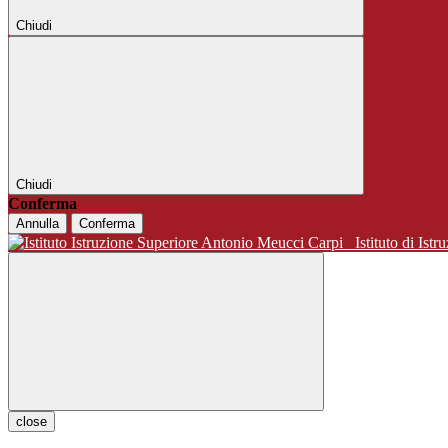
Chiudi
Chiudi
Conferma
Annulla
Conferma
Istituto di 
close