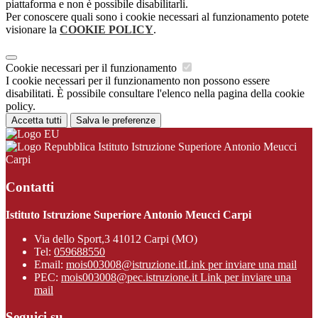
piattaforma e non è possibile disabilitarli.
Per conoscere quali sono i cookie necessari al funzionamento potete
visionare la
COOKIE POLICY
.
Cookie necessari per il funzionamento
I cookie necessari per il funzionamento non possono essere
disabilitati. È possibile consultare l'elenco nella pagina della cookie
policy.
Accetta tutti
Salva le preferenze
Istituto Istruzione Superiore Antonio Meucci
Carpi
Contatti
Istituto Istruzione Superiore Antonio Meucci Carpi
Via dello Sport,3 41012 Carpi (MO)
Tel:
059688550
Email:
mois003008@istruzione.it
Link per inviare una mail
PEC:
mois003008@pec.istruzione.it
Link per inviare una
mail
Seguici su