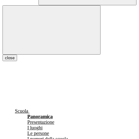
close
Scuola
Panoramica
Presentazione
I luoghi
Le persone
I numeri della scuola