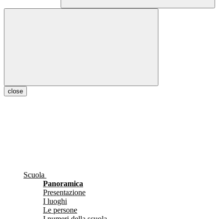
close
Scuola
Panoramica
Presentazione
I luoghi
Le persone
I numeri della scuola