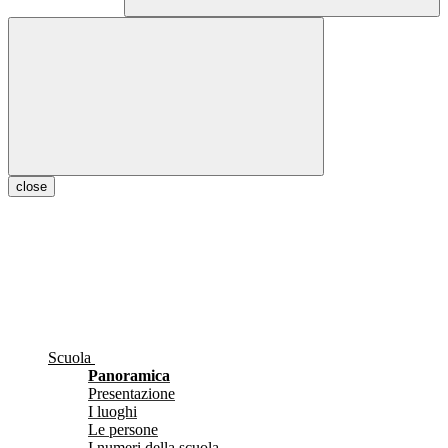
close
Scuola
Panoramica
Presentazione
I luoghi
Le persone
I numeri della scuola