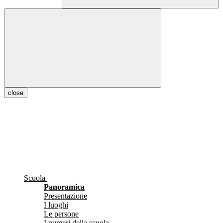
close
Scuola
Panoramica
Presentazione
I luoghi
Le persone
I numeri della scuola