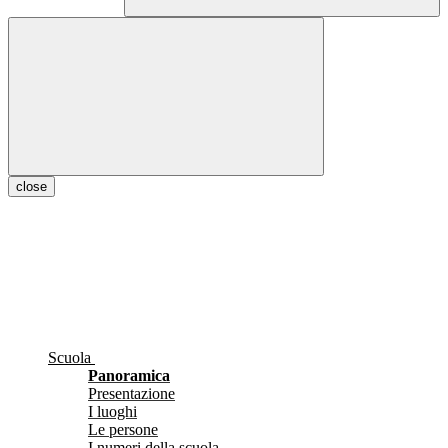
close
Scuola
Panoramica
Presentazione
I luoghi
Le persone
I numeri della scuola