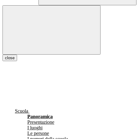
close
Scuola
Panoramica
Presentazione
I luoghi
Le persone
I numeri della scuola