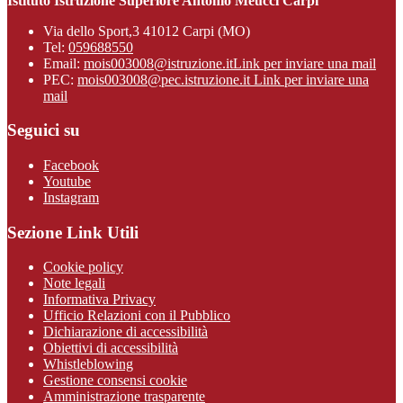
Istituto Istruzione Superiore Antonio Meucci Carpi
Via dello Sport,3 41012 Carpi (MO)
Tel:
059688550
Email:
mois003008@istruzione.it
Link per inviare una mail
PEC:
mois003008@pec.istruzione.it
Link per inviare una
mail
Seguici su
Facebook
Youtube
Instagram
Sezione Link Utili
Cookie policy
Note legali
Informativa Privacy
Ufficio Relazioni con il Pubblico
Dichiarazione di accessibilità
Obiettivi di accessibilità
Whistleblowing
Gestione consensi cookie
Amministrazione trasparente