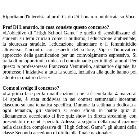
Riportiamo l'intervista al prof. Carlo Di Lonardo pubblicata su Voce.
Prof Di Lonardo, in cosa consiste questo concorso?
«L’obiettivo di “High School Game” è quello di sensibilizzare gli
studenti su temi cruciali come il bullismo, l'educazione ambientale,
la sicurezza stradale, l'educazione alimentare e il femminicidio
attraverso l’incontro con esperti del settore, Vip e l'innovativo
approccio della gamification per un coinvolgimento espressivo. Si
tratta di un'opportunità unica ed emozionante per tutti gli alunni! Per
questo la professoressa Francesca Venturiello, animatrice digitale, ha
promosso l’iniziativa a tutta la scuola, inziativa alla quale hanno poi
aderito in quattro classi»
Come si svolge il concorso?
«La prima fase per la qualificazione, che si è tenuta dal 4 marzo al
14 aprile, è stata suddivisa in sei contest settimanali incentrati
ciascuno su una tematica specifica. Durante la settimana dedicata a
ogni tematica, gli studenti si sono sfidati in battle quiz di
allenamento, accedendo ai live quiz show in diretta streaming, con
presentatori e ospiti speciali. Adesso, a seguito della qualificazione
nella classifica complessiva di “High School Game”, gli alunni della
classe Seconda accedono di diritto alla finale nazionale»