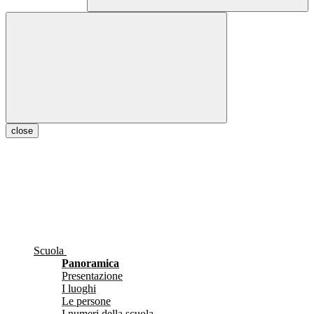
close
Scuola
Panoramica
Presentazione
I luoghi
Le persone
I numeri della scuola