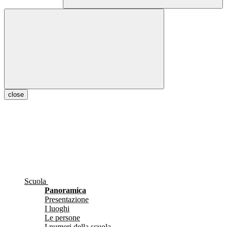
close
Scuola
Panoramica
Presentazione
I luoghi
Le persone
I numeri della scuola