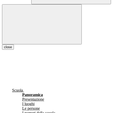
close
Scuola
Panoramica
Presentazione
I luoghi
Le persone
I numeri della scuola