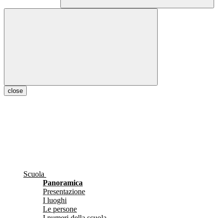
close
Scuola
Panoramica
Presentazione
I luoghi
Le persone
I numeri della scuola