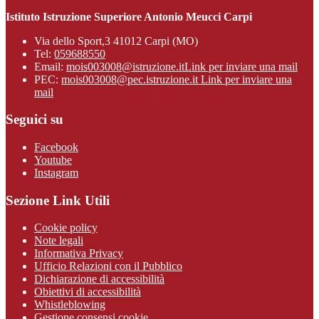
Istituto Istruzione Superiore Antonio Meucci Carpi
Via dello Sport,3 41012 Carpi (MO)
Tel:
059688550
Email:
mois003008@istruzione.it
Link per inviare una mail
PEC:
mois003008@pec.istruzione.it
Link per inviare una
mail
Seguici su
Facebook
Youtube
Instagram
Sezione Link Utili
Cookie policy
Note legali
Informativa Privacy
Ufficio Relazioni con il Pubblico
Dichiarazione di accessibilità
Obiettivi di accessibilità
Whistleblowing
Gestione consensi cookie