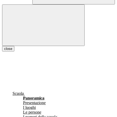
close
Scuola
Panoramica
Presentazione
I luoghi
Le persone
I numeri della scuola