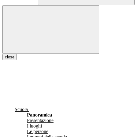
close
Scuola
Panoramica
Presentazione
I luoghi
Le persone
I numeri della scuola