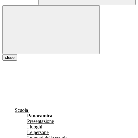
close
Scuola
Panoramica
Presentazione
I luoghi
Le persone
I numeri della scuola