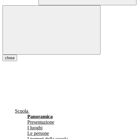
close
Scuola
Panoramica
Presentazione
I luoghi
Le persone
I numeri della scuola