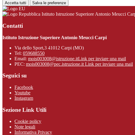
Accetta tutti
Salva le preferenze
Istituto Istruzione Superiore Antonio Meucci Car
Contatti
Istituto Istruzione Superiore Antonio Meucci Carpi
Via dello Sport,3 41012 Carpi (MO)
Tel:
059688550
Email:
mois003008@istruzione.it
Link per inviare una mail
PEC:
mois003008@pec.istruzione.it
Link per inviare una mail
Seguici su
Facebook
Youtube
Instagram
Sezione Link Utili
Cookie policy
Note legali
Informativa Privacy