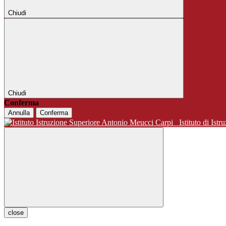
Chiudi
Chiudi
Conferma
Annulla
Conferma
Istituto di 
close