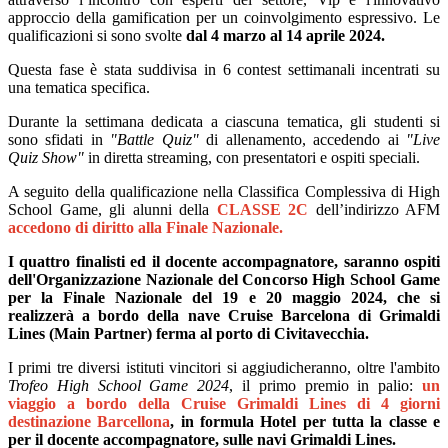
approccio della gamification per un coinvolgimento espressivo.
Le
qualificazioni si sono svolte
dal 4 marzo al 14 aprile 2024.
Questa fase è stata suddivisa in 6 contest settimanali incentrati su
una tematica specifica.
Durante la settimana dedicata a ciascuna tematica, gli studenti si
sono sfidati in
"Battle Quiz"
di allenamento, accedendo ai
"Live
Quiz Show"
in diretta streaming, con presentatori e ospiti speciali.
A
seguito della qualificazione nella Classifica Complessiva di High
School Game,
gli alunni del
la
CLASSE
2C
dell’indirizzo
AFM
accedono di diritto alla Finale Nazionale.
I quattro finalisti ed il docente accompagnatore, saranno ospiti
dell'Organizzazione Nazionale del Concorso High School Game
per la Finale Nazionale del 19 e 20 maggio 2024, che si
realizzerà a bordo della nave Cruise Barcelona di Grimaldi
Lines (Main Partner) ferma al porto di
Civitavecchia.
I primi tre diversi istituti vincitori si aggiudicheranno, oltre l'ambito
Trofeo High School Game 2024
, il primo premio in palio:
un
viaggio a bordo della Cruise Grimaldi Lines di 4 giorni
destinazione Barcellona
, in formula Hotel per tutta la classe e
per il docente accompagnatore, sulle navi Grimaldi Lines.