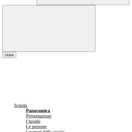
close
Scuola
Panoramica
Presentazione
I luoghi
Le persone
I numeri della scuola