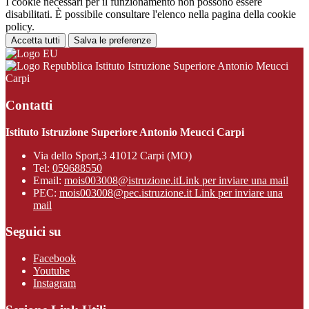
I cookie necessari per il funzionamento non possono essere
disabilitati. È possibile consultare l'elenco nella pagina della cookie
policy.
Accetta tutti
Salva le preferenze
Istituto Istruzione Superiore Antonio Meucci
Carpi
Contatti
Istituto Istruzione Superiore Antonio Meucci Carpi
Via dello Sport,3 41012 Carpi (MO)
Tel:
059688550
Email:
mois003008@istruzione.it
Link per inviare una mail
PEC:
mois003008@pec.istruzione.it
Link per inviare una
mail
Seguici su
Facebook
Youtube
Instagram